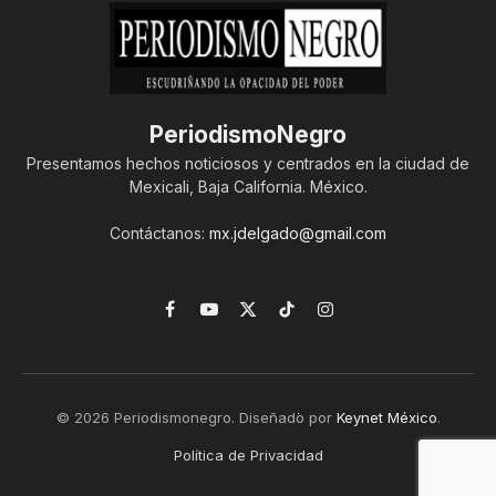
PeriodismoNegro
Presentamos hechos noticiosos y centrados en la ciudad de
Mexicali, Baja California. México.
Contáctanos:
mx.jdelgado@gmail.com
Facebook
YouTube
X
TikTok
Instagram
(Twitter)
© 2026 Periodismonegro. Diseñado por
Keynet México
.
Política de Privacidad