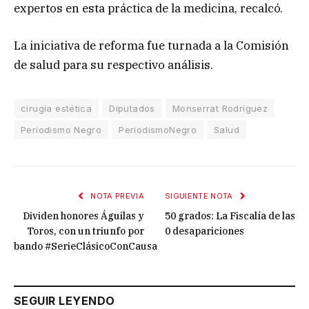
expertos en esta práctica de la medicina, recalcó.
La iniciativa de reforma fue turnada a la Comisión
de salud para su respectivo análisis.
cirugía estética
Diputados
Monserrat Rodríguez
Periodismo Negro
PeriodismoNegro
Salud
NOTA PREVIA
SIGUIENTE NOTA
Dividen honores Águilas y
50 grados: La Fiscalía de las
Toros, con un triunfo por
0 desapariciones
bando #SerieClásicoConCausa
SEGUIR LEYENDO