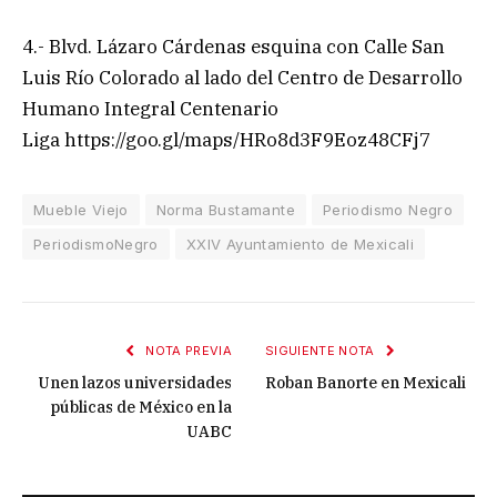
4.- Blvd. Lázaro Cárdenas esquina con Calle San
Luis Río Colorado al lado del Centro de Desarrollo
Humano Integral Centenario
Liga https://goo.gl/maps/HRo8d3F9Eoz48CFj7
Mueble Viejo
Norma Bustamante
Periodismo Negro
PeriodismoNegro
XXIV Ayuntamiento de Mexicali
NOTA PREVIA
SIGUIENTE NOTA
Unen lazos universidades
Roban Banorte en Mexicali
públicas de México en la
UABC