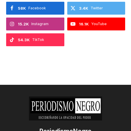
58K
Facebook
3.4K
Twitter
15.2K
Instagram
16.1K
YouTube
54.3K
TikTok