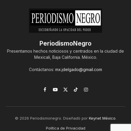
PeriodismoNegro
Presentamos hechos noticiosos y centrados en la ciudad de
Mexicali, Baja California. México.
Contáctanos:
mx.jdelgado@gmail.com
Facebook
YouTube
X
TikTok
Instagram
(Twitter)
© 2026 Periodismonegro. Diseñado por
Keynet México
.
Política de Privacidad