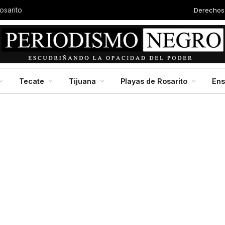
Derechos
osarito
Tecate
Tijuana
Playas de Rosarito
En