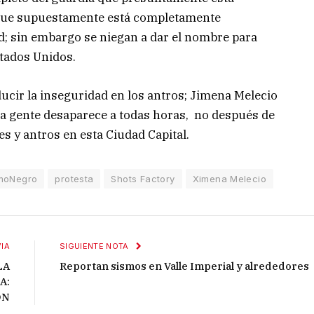
 que supuestamente está completamente
ad; sin embargo se niegan a dar el nombre para
stados Unidos.
ucir la inseguridad en los antros; Jimena Melecio
la gente desaparece a todas horas, no después de
s y antros en esta Ciudad Capital.
smoNegro
protesta
Shots Factory
Ximena Melecio
IA
SIGUIENTE NOTA
LA
Reportan sismos en Valle Imperial y alrededores
A:
ÓN