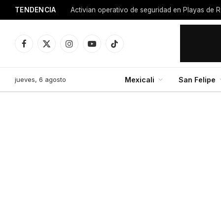
TENDENCIA
Activian operativo de seguridad en Playas de R
Facebook
X
Instagram
YouTube
TikTok
(Twitter)
jueves, 6 agosto
Mexicali
San Felipe