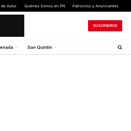
 de Autor
Quiénes Somos en PN
Patrocinio y Anunciantes
SUSCRIBIRSE
senada
San Quintín