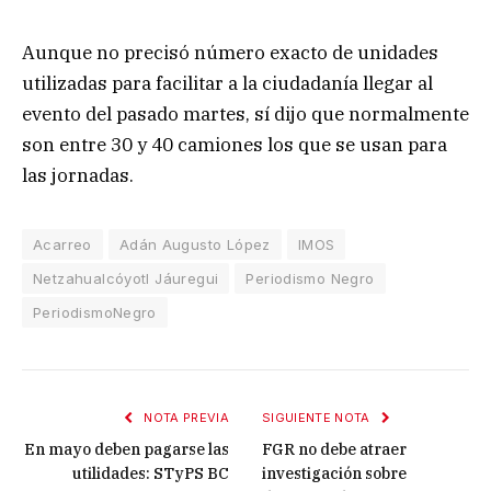
Aunque no precisó número exacto de unidades
utilizadas para facilitar a la ciudadanía llegar al
evento del pasado martes, sí dijo que normalmente
son entre 30 y 40 camiones los que se usan para
las jornadas.
Acarreo
Adán Augusto López
IMOS
Netzahualcóyotl Jáuregui
Periodismo Negro
PeriodismoNegro
NOTA PREVIA
SIGUIENTE NOTA
En mayo deben pagarse las
FGR no debe atraer
utilidades: STyPS BC
investigación sobre