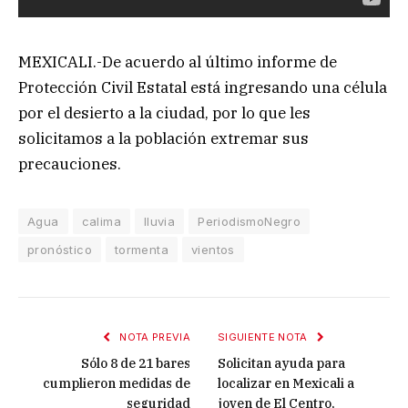
MEXICALI.-De acuerdo al último informe de
Protección Civil Estatal está ingresando una célula
por el desierto a la ciudad, por lo que les
solicitamos a la población extremar sus
precauciones.
Agua
calima
lluvia
PeriodismoNegro
pronóstico
tormenta
vientos
NOTA PREVIA
SIGUIENTE NOTA
Sólo 8 de 21 bares
Solicitan ayuda para
cumplieron medidas de
localizar en Mexicali a
seguridad
joven de El Centro,