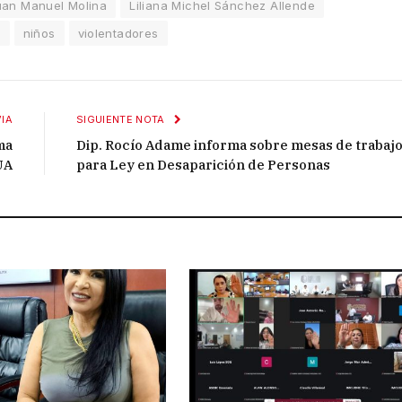
uan Manuel Molina
Liliana Michel Sánchez Allende
s
niños
violentadores
IA
SIGUIENTE NOTA
ma
Dip. Rocío Adame informa sobre mesas de trabaj
UA
para Ley en Desaparición de Personas