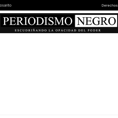
Derechos
osarito