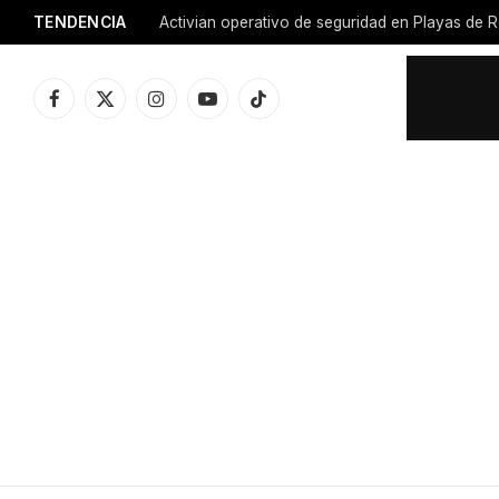
TENDENCIA
Activian operativo de seguridad en Playas de R
Facebook
X
Instagram
YouTube
TikTok
(Twitter)