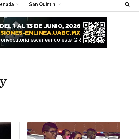
senada
San Quintín
 y