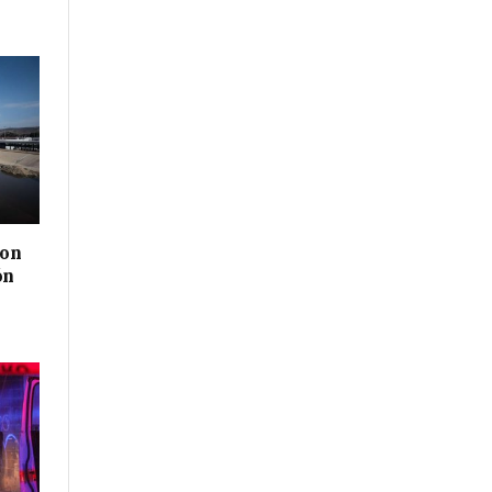
con
ón