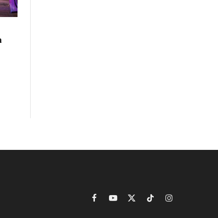
n
Facebook
YouTube
X
TikTok
Instagram
(Twitter)