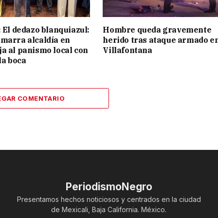
: El dedazo blanquiazul:
Hombre queda gravemente
marra alcaldía en
herido tras ataque armado e
a al panismo local con
Villafontana
la boca
EGAR COMENTARIO
PeriodismoNegro
Presentamos hechos noticiosos y centrados en la ciudad
de Mexicali, Baja California. México.