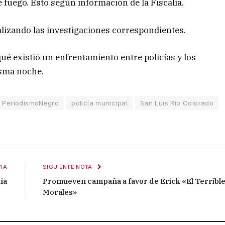
e fuego. Esto según información de la Fiscalía.
alizando las investigaciones correspondientes.
qué existió un enfrentamiento entre policías y los
isma noche.
PeriodismoNegro
policía municipal
San Luis Río Colorado
IA
SIGUIENTE NOTA
ia
Promueven campaña a favor de Érick «El Terribl
Morales»