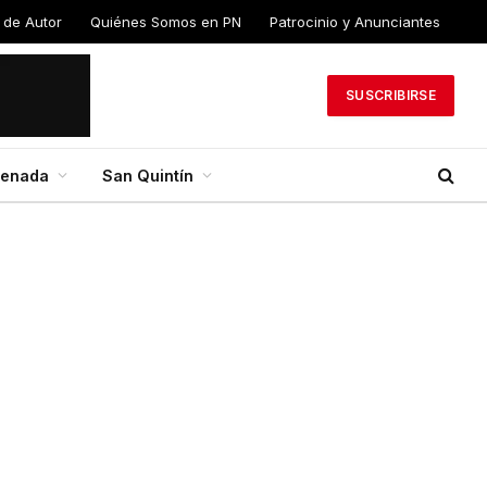
 de Autor
Quiénes Somos en PN
Patrocinio y Anunciantes
SUSCRIBIRSE
senada
San Quintín