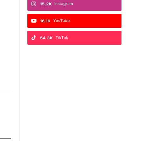
15.2K
Instagram
16.1K
YouTube
54.3K
TikTok
e