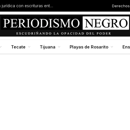
Derechos
Familias de la colonia Progreso reciben certeza jurídica con escrituras entregadas por Dip. Molina
Tecate
Tijuana
Playas de Rosarito
En