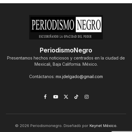
PeriodismoNegro
Presentamos hechos noticiosos y centrados en la ciudad de
Mexicali, Baja California. México.
Contáctanos:
mx.jdelgado@gmail.com
Facebook
YouTube
X
TikTok
Instagram
(Twitter)
© 2026 Periodismonegro. Diseñado por
Keynet México
.