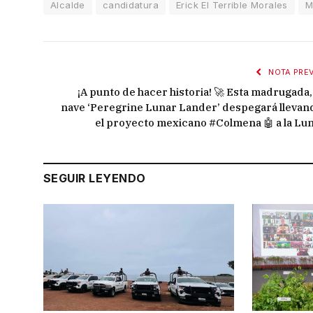
Alcalde
candidatura
Erick El Terrible Morales
M
NOTA PREV
¡A punto de hacer historia! 🚀 Esta madrugada, 
nave ‘Peregrine Lunar Lander’ despegará llevan
el proyecto mexicano #Colmena 🤖 a la Lun
SEGUIR LEYENDO