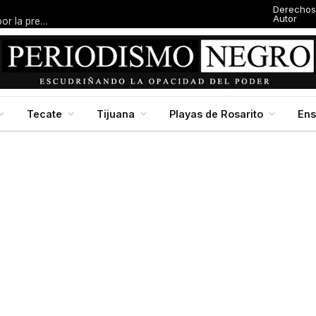
Derechos
Autor
Baja California en jornada nacional de reforestación, impulsada por la presidenta Claudia Scheinbaum
Tecate
Tijuana
Playas de Rosarito
En