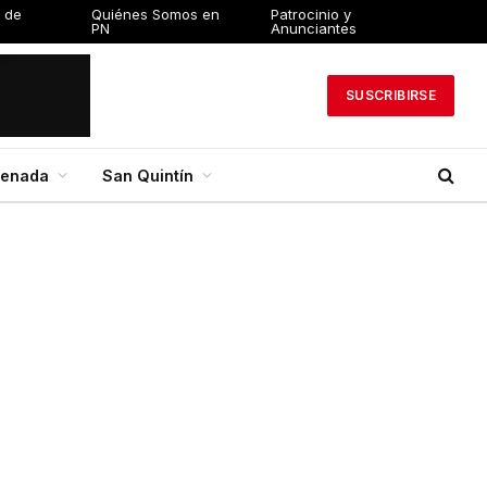
 de
Quiénes Somos en
Patrocinio y
PN
Anunciantes
SUSCRIBIRSE
senada
San Quintín