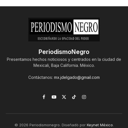
PeriodismoNegro
Presentamos hechos noticiosos y centrados en la ciudad de
Mexicali, Baja California. México.
Contáctanos:
mx.jdelgado@gmail.com
Facebook
YouTube
X
TikTok
Instagram
(Twitter)
© 2026 Periodismonegro. Diseñado por
Keynet México
.