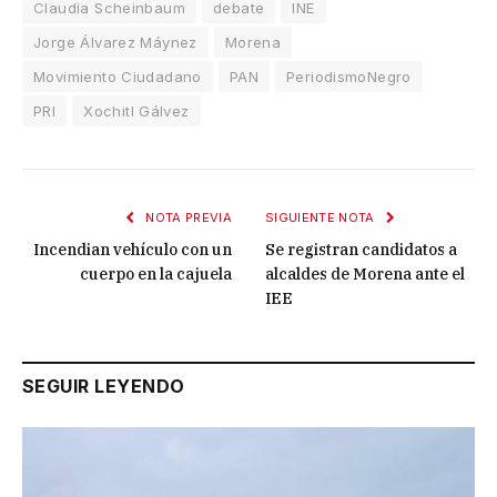
Claudia Scheinbaum
debate
INE
Jorge Álvarez Máynez
Morena
Movimiento Ciudadano
PAN
PeriodismoNegro
PRI
Xochitl Gálvez
NOTA PREVIA
SIGUIENTE NOTA
Incendian vehículo con un
Se registran candidatos a
cuerpo en la cajuela
alcaldes de Morena ante el
IEE
SEGUIR LEYENDO