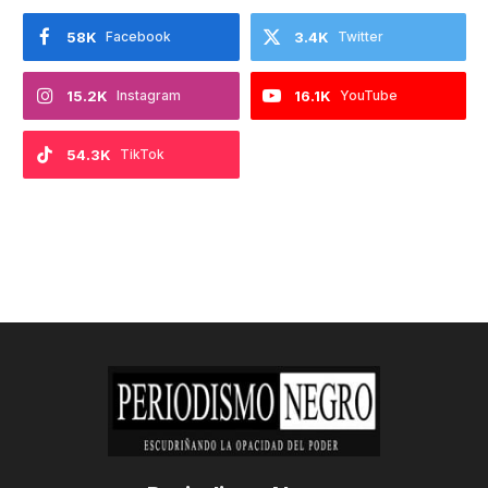
58K
Facebook
3.4K
Twitter
15.2K
Instagram
16.1K
YouTube
54.3K
TikTok