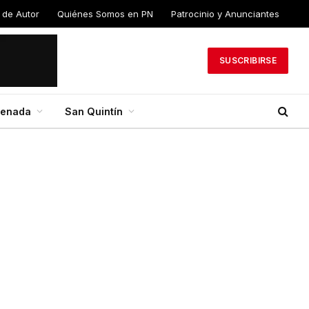
 de Autor
Quiénes Somos en PN
Patrocinio y Anunciantes
SUSCRIBIRSE
senada
San Quintín