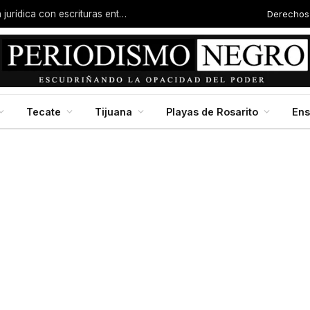
Derechos
Familias de la colonia Progreso reciben certeza jurídica con escrituras entregadas por Dip. Molina
Tecate
Tijuana
Playas de Rosarito
En