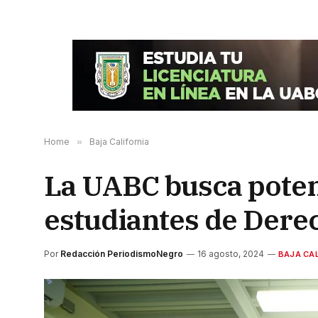
Home
»
Baja California
La UABC busca poten
estudiantes de Dere
Por
Redacción PeriodismoNegro
16 agosto, 2024
BAJA CAL