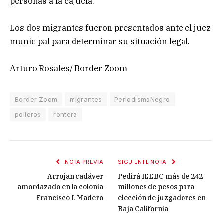
personas a la cajuela.
Los dos migrantes fueron presentados ante el juez
municipal para determinar su situación legal.
Arturo Rosales/ Border Zoom
Border Zoom
migrantes
PeriodismoNegro
polleros
rontera
NOTA PREVIA
SIGUIENTE NOTA
Arrojan cadáver
Pedirá IEEBC más de 242
amordazado en la colonia
millones de pesos para
Francisco I. Madero
elección de juzgadores en
Baja California