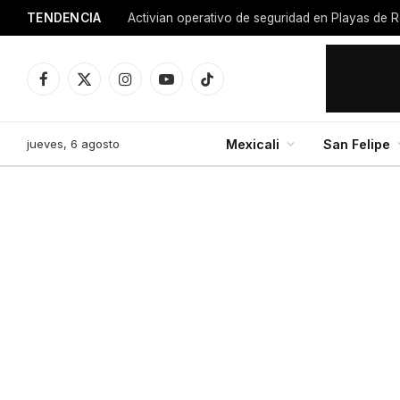
TENDENCIA
Activian operativo de seguridad en Playas de R
Facebook
X
Instagram
YouTube
TikTok
(Twitter)
jueves, 6 agosto
Mexicali
San Felipe