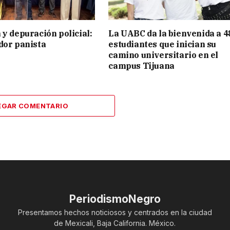
 y depuración policial:
La UABC da la bienvenida a 4
dor panista
estudiantes que inician su
camino universitario en el
campus Tijuana
EGAR COMENTARIO
PeriodismoNegro
Presentamos hechos noticiosos y centrados en la ciudad
de Mexicali, Baja California. México.