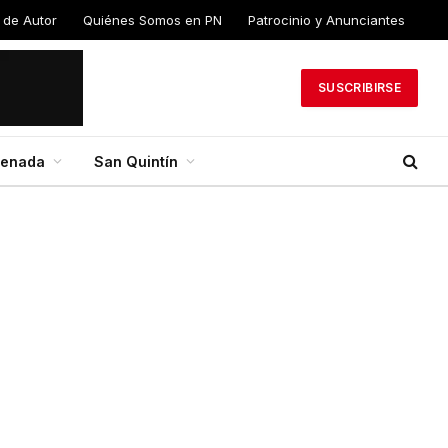
 de Autor
Quiénes Somos en PN
Patrocinio y Anunciantes
SUSCRIBIRSE
senada
San Quintín