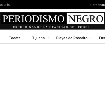
Derechos
osarito
Tecate
Tijuana
Playas de Rosarito
En