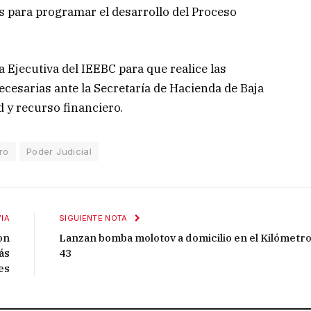
 para programar el desarrollo del Proceso
a Ejecutiva del IEEBC para que realice las
cesarias ante la Secretaría de Hacienda de Baja
ad y recurso financiero.
ro
Poder Judicial
IA
SIGUIENTE NOTA
on
Lanzan bomba molotov a domicilio en el Kilómetr
ás
43
es