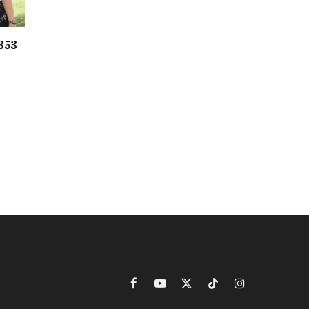
853
Facebook
YouTube
X
TikTok
Instagram
(Twitter)