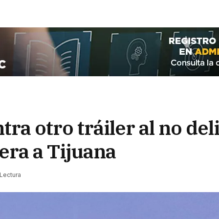
ra otro tráiler al no del
era a Tijuana
 Lectura