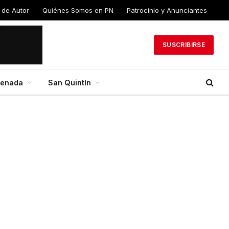
 de Autor
Quiénes Somos en PN
Patrocinio y Anunciantes
SUSCRIBIRSE
senada
San Quintín