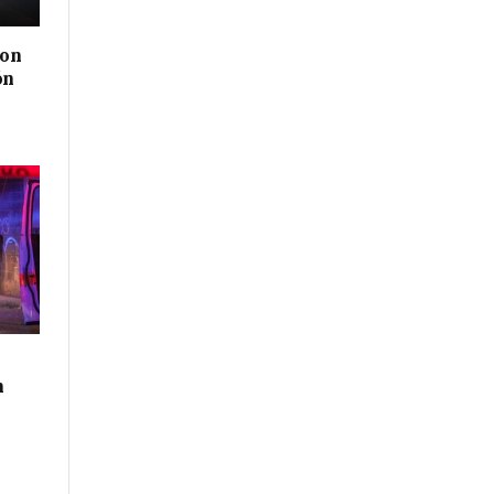
con
ón
n