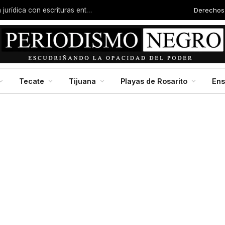
Derechos
Familias de la colonia Progreso reciben certeza jurídica con escrituras entregadas por Dip. Molina
Tecate
Tijuana
Playas de Rosarito
En