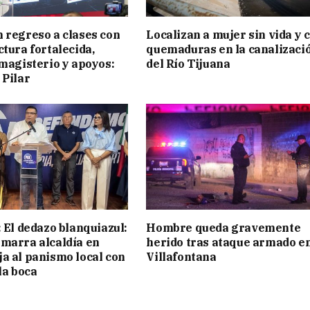
 regreso a clases con
Localizan a mujer sin vida y 
ctura fortalecida,
quemaduras en la canalizaci
 magisterio y apoyos:
del Río Tijuana
 Pilar
: El dedazo blanquiazul:
Hombre queda gravemente
marra alcaldía en
herido tras ataque armado e
a al panismo local con
Villafontana
la boca