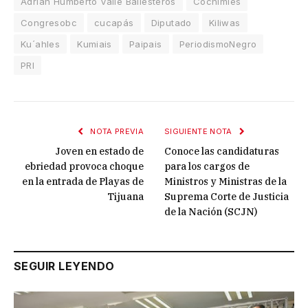
Adrian Humberto Valle Ballesteros
Cochimíes
Congresobc
cucapás
Diputado
Kiliwas
Ku´ahles
Kumiais
Paipais
PeriodismoNegro
PRI
NOTA PREVIA
SIGUIENTE NOTA
Joven en estado de
Conoce las candidaturas
ebriedad provoca choque
para los cargos de
en la entrada de Playas de
Ministros y Ministras de la
Tijuana
Suprema Corte de Justicia
de la Nación (SCJN)
SEGUIR LEYENDO