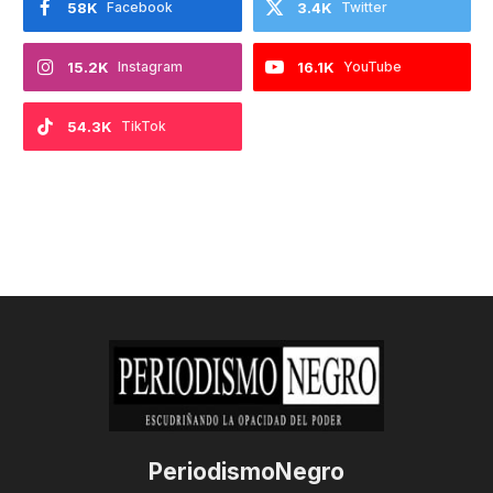
58K
Facebook
3.4K
Twitter
15.2K
Instagram
16.1K
YouTube
54.3K
TikTok
PeriodismoNegro