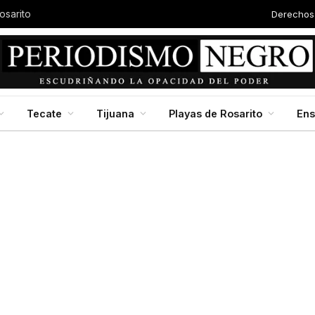
Derechos
osarito
Tecate
Tijuana
Playas de Rosarito
En