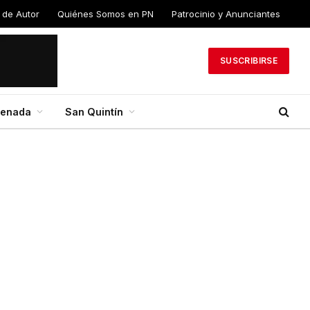
 de Autor
Quiénes Somos en PN
Patrocinio y Anunciantes
SUSCRIBIRSE
senada
San Quintín