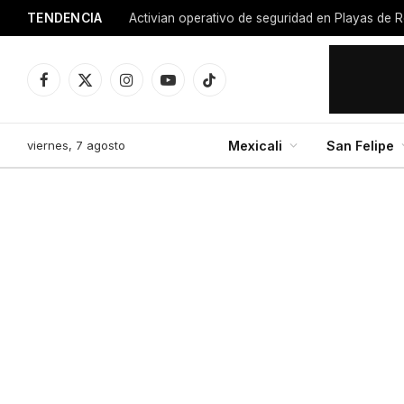
TENDENCIA
Activian operativo de seguridad en Playas de R
Facebook
X
Instagram
YouTube
TikTok
(Twitter)
viernes, 7 agosto
Mexicali
San Felipe