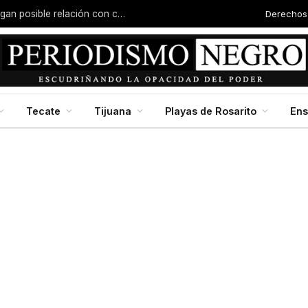
Derechos
Joven es asesinado en Valle San Pedro; investigan posible relación con carreras clandestinas
Tecate
Tijuana
Playas de Rosarito
En