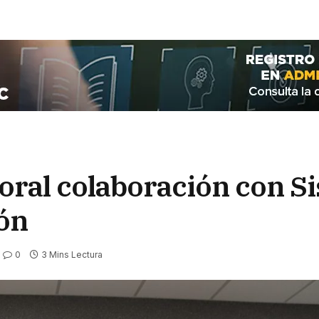
toral colaboración con S
ión
0
3 Mins Lectura