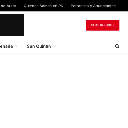
 de Autor
Quiénes Somos en PN
Patrocinio y Anunciantes
SUSCRIBIRSE
senada
San Quintín