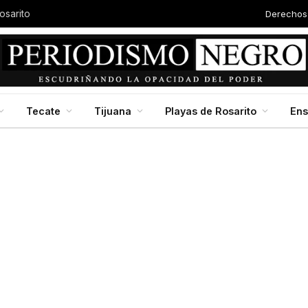
Derechos
osarito
Tecate
Tijuana
Playas de Rosarito
En