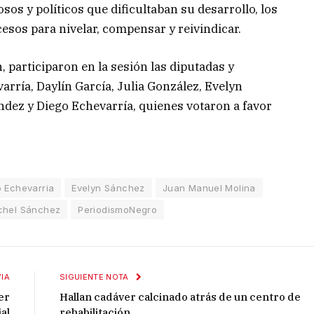
osos y políticos que dificultaban su desarrollo, los
esos para nivelar, compensar y reivindicar.
 participaron en la sesión las diputadas y
rría, Daylín García, Julia González, Evelyn
dez y Diego Echevarría, quienes votaron a favor
 Echevarria
Evelyn Sánchez
Juan Manuel Molina
chel Sánchez
PeriodismoNegro
IA
SIGUIENTE NOTA
er
Hallan cadáver calcinado atrás de un centro de
al
rehabilitación