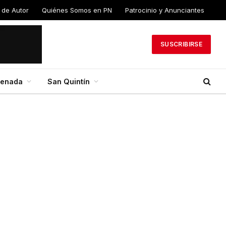
 de Autor
Quiénes Somos en PN
Patrocinio y Anunciantes
SUSCRIBIRSE
senada
San Quintín