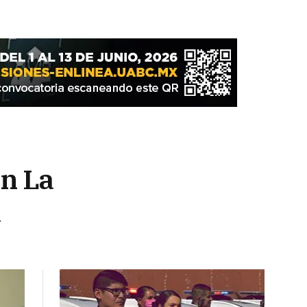
en La
a