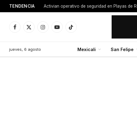
TENDENCIA
Activian operativo de seguridad en Playas de R
Facebook
X
Instagram
YouTube
TikTok
(Twitter)
jueves, 6 agosto
Mexicali
San Felipe