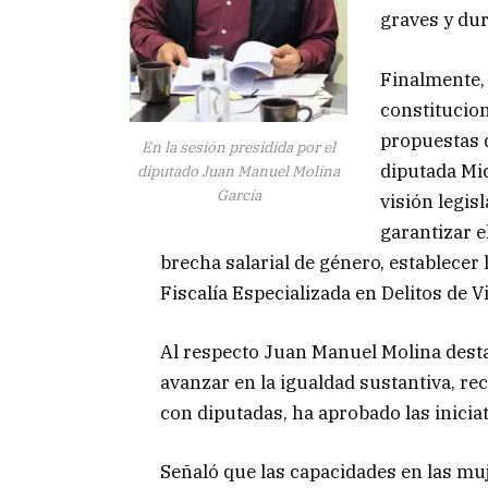
graves y du
Finalmente,
constitucion
propuestas d
En la sesión presidida por el
diputada Mi
diputado Juan Manuel Molina
García
visión legis
garantizar e
brecha salarial de género, establecer 
Fiscalía Especializada en Delitos de V
Al respecto Juan Manuel Molina desta
avanzar en la igualdad sustantiva, r
con diputadas, ha aprobado las iniciat
Señaló que las capacidades en las mu