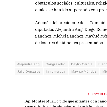
obstáculos sociales, culturales, religi
cuales se han ido superando con proc
Además del presidente de la Comisión,
diputados Alejandra Ang, Diego Echeva
Sánchez, Michel Sánchez, Mayhté Mén
de los tres dictámenes presentados.
Alejandra Ang
Congresobc
Daylín García
Diego
Julia González
la rumorosa
Mayhté Méndez
Mi
NOTA PREV
Dip. Montse Murillo pide que infantes con cánc
sean prioridad de atención en la asistencia soci