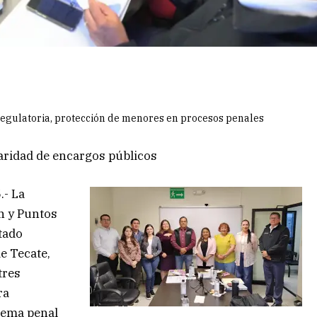
regulatoria, protección de menores en procesos penales
paridad de encargos públicos
.- La
n y Puntos
tado
e Tecate,
tres
ra
stema penal