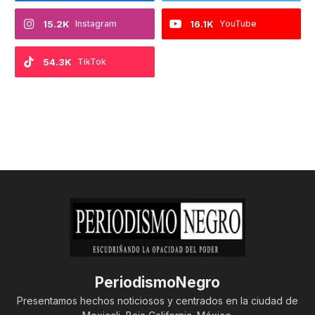
15.2K
Instagram
16.1K
YouTube
54.3K
TikTok
PeriodismoNegro
Presentamos hechos noticiosos y centrados en la ciudad de