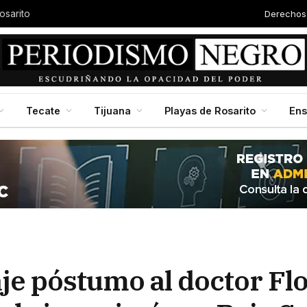
Derechos
osarito
Tecate
Tijuana
Playas de Rosarito
En
e póstumo al doctor Fl