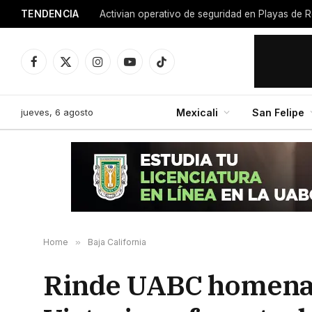
TENDENCIA
Activian operativo de seguridad en Playas de R
Facebook
X
Instagram
YouTube
TikTok
(Twitter)
jueves, 6 agosto
Mexicali
San Felipe
Home
»
Baja California
Rinde UABC homenaj