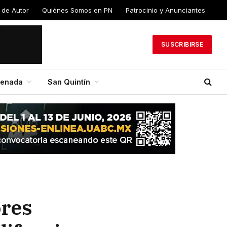
 de Autor
Quiénes Somos en PN
Patrocinio y Anunciantes
SUSCRIBIRSE
senada
San Quintín
ores