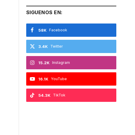
SIGUENOS EN:
58K
Facebook
3.4K
Twitter
15.2K
Instagram
16.1K
YouTube
54.3K
TikTok