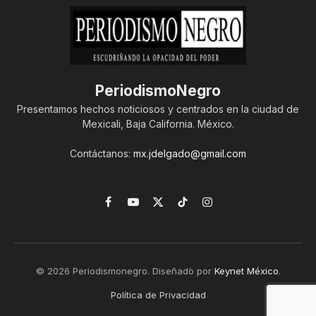
PeriodismoNegro
Presentamos hechos noticiosos y centrados en la ciudad de
Mexicali, Baja California. México.
Contáctanos:
mx.jdelgado@gmail.com
Facebook
YouTube
X
TikTok
Instagram
(Twitter)
© 2026 Periodismonegro. Diseñado por
Keynet México
.
Política de Privacidad