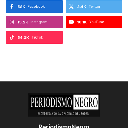
58K
Facebook
3.4K
Twitter
15.2K
Instagram
16.1K
YouTube
54.3K
TikTok
PeriodismoNegro