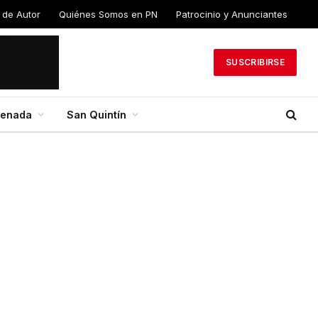
 de Autor
Quiénes Somos en PN
Patrocinio y Anunciantes
SUSCRIBIRSE
senada
San Quintín