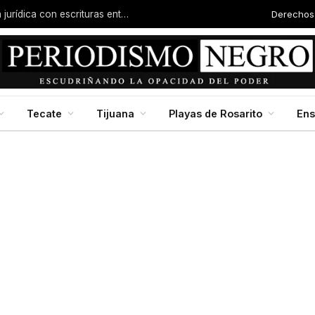
Derechos
Familias de la colonia Progreso reciben certeza jurídica con escrituras entregadas por Dip. Molina
Tecate
Tijuana
Playas de Rosarito
En