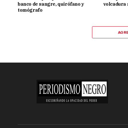
banco de sangre, quirófano y
volcadura 
tomógrafo
AGR