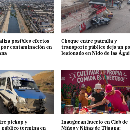
aliza posibles efectos
Choque entre patrulla y
d por contaminación en
transporte público deja un po
uana
lesionado en Nido de las Águi
re pickup y
Inauguran huerto en Club de
 público termina en
Niños y Niñas de Tijuana;