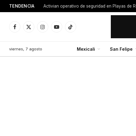
TENDENCIA
Activian operativo de seguridad en Playas de R
Facebook
X
Instagram
YouTube
TikTok
(Twitter)
viernes, 7 agosto
Mexicali
San Felipe