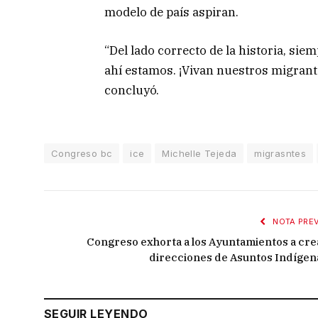
modelo de país aspiran.
“Del lado correcto de la historia, sie
ahí estamos. ¡Vivan nuestros migrante
concluyó.
Congreso bc
ice
Michelle Tejeda
migrasntes
NOTA PREV
Congreso exhorta a los Ayuntamientos a cre
direcciones de Asuntos Indígen
SEGUIR LEYENDO