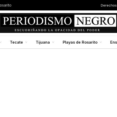
Derechos
osarito
Tecate
Tijuana
Playas de Rosarito
En