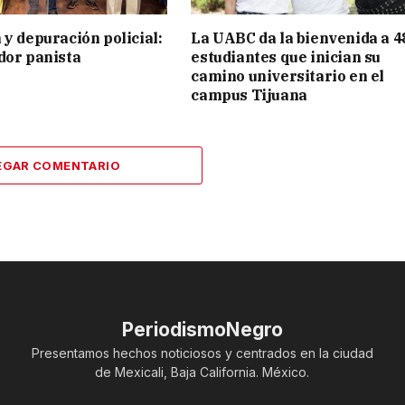
 y depuración policial:
La UABC da la bienvenida a 4
dor panista
estudiantes que inician su
camino universitario en el
campus Tijuana
EGAR COMENTARIO
PeriodismoNegro
Presentamos hechos noticiosos y centrados en la ciudad
de Mexicali, Baja California. México.