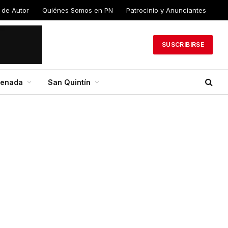
 de Autor
Quiénes Somos en PN
Patrocinio y Anunciantes
SUSCRIBIRSE
senada
San Quintín