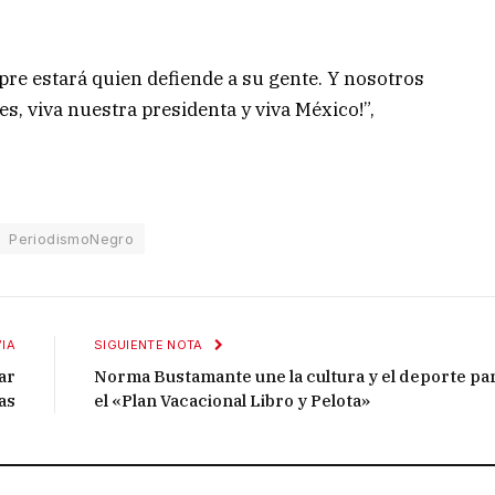
mpre estará quien defiende a su gente. Y nosotros
s, viva nuestra presidenta y viva México!”,
PeriodismoNegro
IA
SIGUIENTE NOTA
ar
Norma Bustamante une la cultura y el deporte pa
as
el «Plan Vacacional Libro y Pelota»