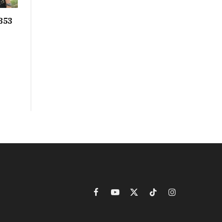
853
Facebook
YouTube
X
TikTok
Instagram
(Twitter)