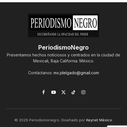
PeriodismoNegro
Presentamos hechos noticiosos y centrados en la ciudad de
Mexicali, Baja California. México.
Contáctanos:
mx.jdelgado@gmail.com
Facebook
YouTube
X
TikTok
Instagram
(Twitter)
© 2026 Periodismonegro. Diseñado por
Keynet México
.