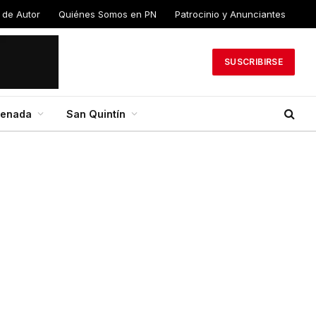
 de Autor
Quiénes Somos en PN
Patrocinio y Anunciantes
SUSCRIBIRSE
senada
San Quintín