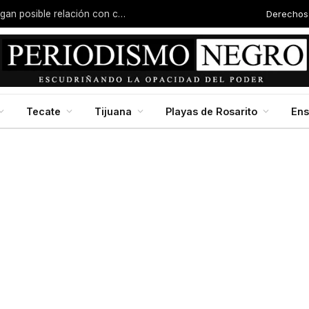
Derechos
Joven es asesinado en Valle San Pedro; investigan posible relación con carreras clandestinas
Tecate
Tijuana
Playas de Rosarito
En