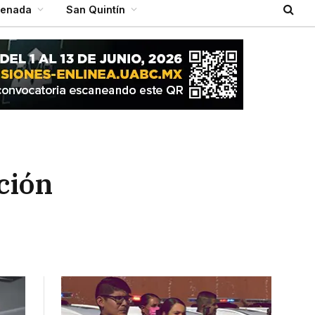
senada
San Quintín
ción