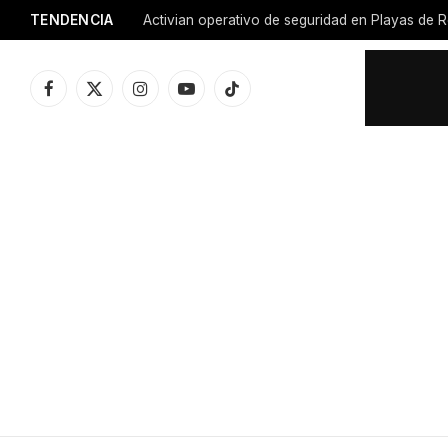
TENDENCIA
Activian operativo de seguridad en Playas de R
Facebook
X
Instagram
YouTube
TikTok
(Twitter)