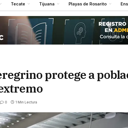
Tecate
Tijuana
Playas de Rosarito
En
eregrino protege a pobla
 extremo
0
1 Min Lectura