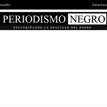
Derechos
osarito