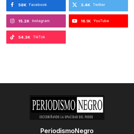
58K
Facebook
3.4K
Twitter
15.2K
Instagram
16.1K
YouTube
54.3K
TikTok
PeriodismoNegro