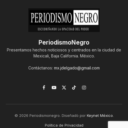
PeriodismoNegro
Presentamos hechos noticiosos y centrados en la ciudad de
Mexicali, Baja California. México.
Contáctanos:
mx.jdelgado@gmail.com
Facebook
YouTube
X
TikTok
Instagram
(Twitter)
© 2026 Periodismonegro. Diseñado por
Keynet México
.
Política de Privacidad