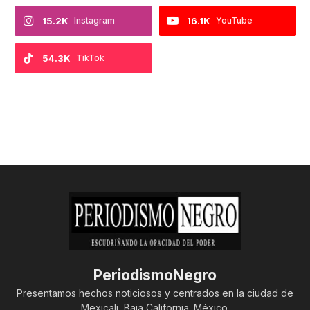
15.2K
Instagram
16.1K
YouTube
54.3K
TikTok
PeriodismoNegro
Presentamos hechos noticiosos y centrados en la ciudad de
Mexicali, Baja California. México.