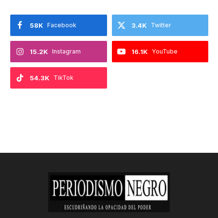
58K
Facebook
3.4K
Twitter
15.2K
Instagram
16.1K
YouTube
54.3K
TikTok