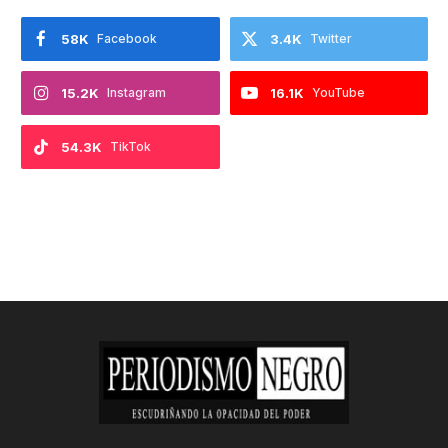
58K
Facebook
3.4K
Twitter
15.2K
Instagram
16.1K
YouTube
54.3K
TikTok