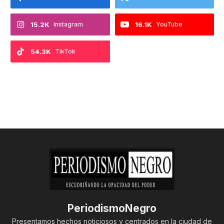
15.2K
Instagram
16.1K
YouTube
54.3K
TikTok
PeriodismoNegro
Presentamos hechos noticiosos y centrados en la ciudad de