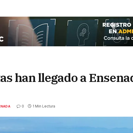
tas han llegado a Ensena
0
1 Min Lectura
ENADA