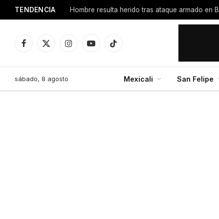
TENDENCIA
Hombre resulta herido tras ataque armado en 
Facebook
X
Instagram
YouTube
TikTok
(Twitter)
sábado, 8 agosto
Mexicali
San Felipe