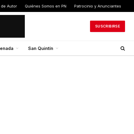
 de Autor
Quiénes Somos en PN
Patrocinio y Anunciantes
SUSCRIBIRSE
senada
San Quintín