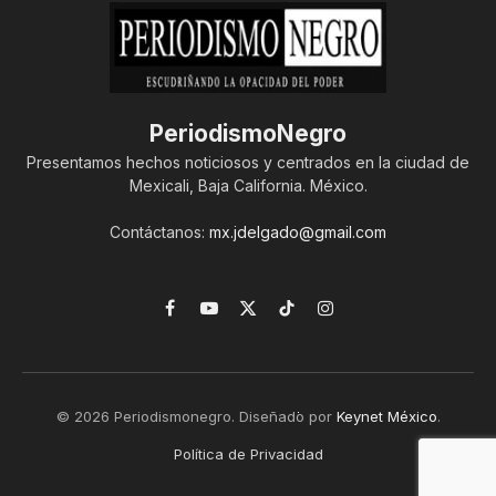
PeriodismoNegro
Presentamos hechos noticiosos y centrados en la ciudad de
Mexicali, Baja California. México.
Contáctanos:
mx.jdelgado@gmail.com
Facebook
YouTube
X
TikTok
Instagram
(Twitter)
© 2026 Periodismonegro. Diseñado por
Keynet México
.
Política de Privacidad