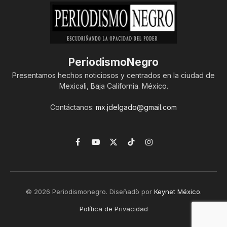
PeriodismoNegro
Presentamos hechos noticiosos y centrados en la ciudad de
Mexicali, Baja California. México.
Contáctanos:
mx.jdelgado@gmail.com
Facebook
YouTube
X
TikTok
Instagram
(Twitter)
© 2026 Periodismonegro. Diseñado por
Keynet México
.
Política de Privacidad