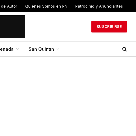
 de Autor
Quiénes Somos en PN
Patrocinio y Anunciantes
SUSCRIBIRSE
senada
San Quintín