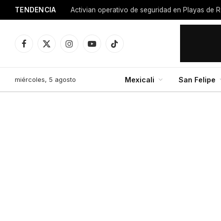
TENDENCIA
Activian operativo de seguridad en Playas de R
Facebook
X
Instagram
YouTube
TikTok
(Twitter)
miércoles, 5 agosto
Mexicali
San Felipe