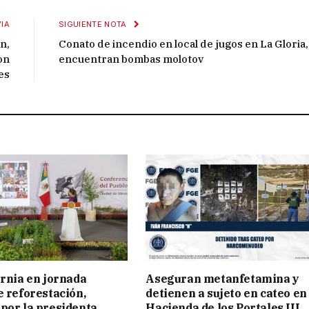
IA
SIGUIENTE NOTA
n,
Conato de incendio en local de jugos en La Gloria,
on
encuentran bombas molotov
es
ornia en jornada
Aseguran metanfetamina y
e reforestación,
detienen a sujeto en cateo en
por la presidenta
Hacienda de los Portales III