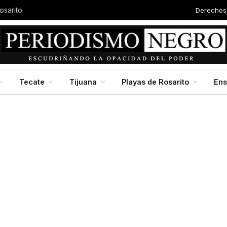
Derechos
osarito
Tecate
Tijuana
Playas de Rosarito
En