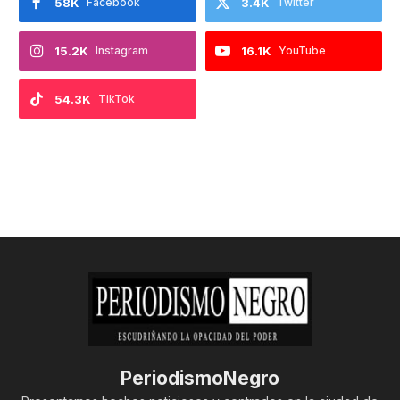
58K
Facebook
3.4K
Twitter
15.2K
Instagram
16.1K
YouTube
54.3K
TikTok
PeriodismoNegro