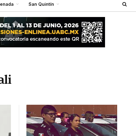
senada
San Quintín
li