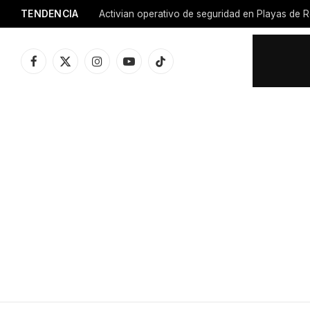
TENDENCIA
Activian operativo de seguridad en Playas de R
Facebook
X
Instagram
YouTube
TikTok
(Twitter)