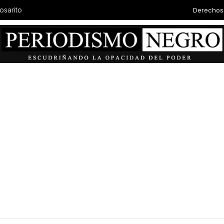
Derechos
osarito