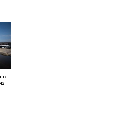
con
ón