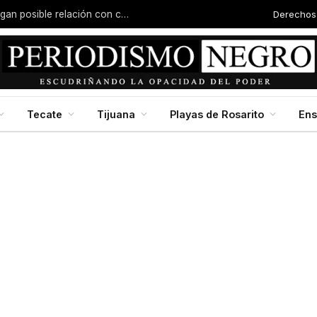
Derechos
Joven es asesinado en Valle San Pedro; investigan posible relación con carreras clandestinas
Tecate
Tijuana
Playas de Rosarito
En