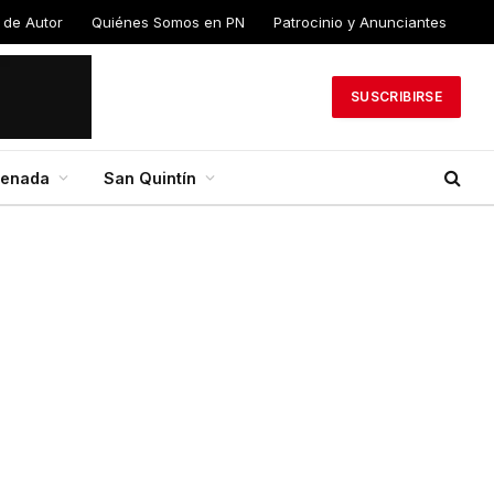
 de Autor
Quiénes Somos en PN
Patrocinio y Anunciantes
SUSCRIBIRSE
senada
San Quintín