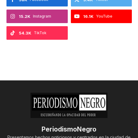
15.2K
Instagram
16.1K
YouTube
54.3K
TikTok
PeriodismoNegro
Presentamos hechos noticiosos y centrados en la ciudad de