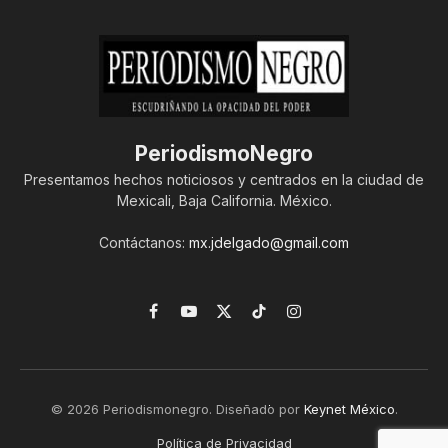
PeriodismoNegro
Presentamos hechos noticiosos y centrados en la ciudad de
Mexicali, Baja California. México.
Contáctanos:
mx.jdelgado@gmail.com
Facebook
YouTube
X
TikTok
Instagram
(Twitter)
© 2026 Periodismonegro. Diseñado por
Keynet México
.
Política de Privacidad