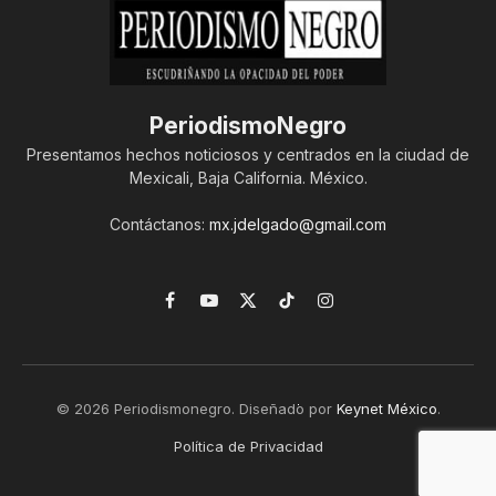
PeriodismoNegro
Presentamos hechos noticiosos y centrados en la ciudad de
Mexicali, Baja California. México.
Contáctanos:
mx.jdelgado@gmail.com
Facebook
YouTube
X
TikTok
Instagram
(Twitter)
© 2026 Periodismonegro. Diseñado por
Keynet México
.
Política de Privacidad