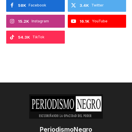
58K
Facebook
3.4K
Twitter
15.2K
Instagram
16.1K
YouTube
54.3K
TikTok
PeriodismoNegro