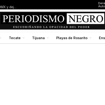
Der
Auto
Entresijos: El dedazo blanquiazul: Macalpin amarra alcaldía en CDMX y deja al panismo local con el dedo en la boca
Tecate
Tijuana
Playas de Rosarito
En