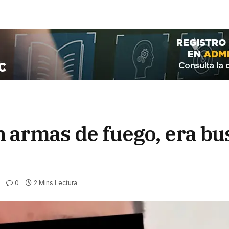
n armas de fuego, era b
0
2 Mins Lectura