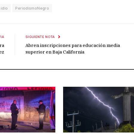
idio
PeriodismoNegro
IA
SIGUIENTE NOTA
ra
Abren inscripciones para educación media
ez
superior en Baja California