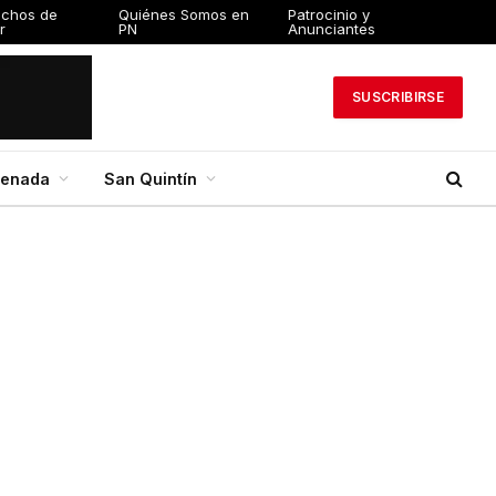
echos de
Quiénes Somos en
Patrocinio y
r
PN
Anunciantes
SUSCRIBIRSE
senada
San Quintín