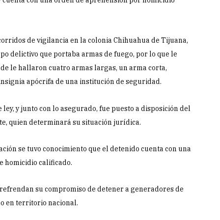
y cuenta con una orden de aprehensión por homicidio
rridos de vigilancia en la colonia Chihuahua de Tijuana,
o delictivo que portaba armas de fuego, por lo que le
nde le hallaron cuatro armas largas, un arma corta,
insignia apócrifa de una institución de seguridad.
ley, y junto con lo asegurado, fue puesto a disposición del
e, quien determinará su situación jurídica.
ción se tuvo conocimiento que el detenido cuenta con una
e homicidio calificado.
d refrendan su compromiso de detener a generadores de
 en territorio nacional.